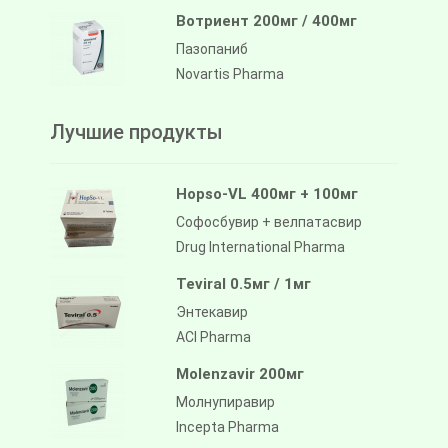
Вотриент 200мг / 400мг
Пазопаниб
Novartis Pharma
Лучшие продукты
Hopso-VL 400мг + 100мг
Софосбувир + велпатасвир
Drug International Pharma
Teviral 0.5мг / 1мг
Энтекавир
ACI Pharma
Molenzavir 200мг
Молнупиравир
Incepta Pharma