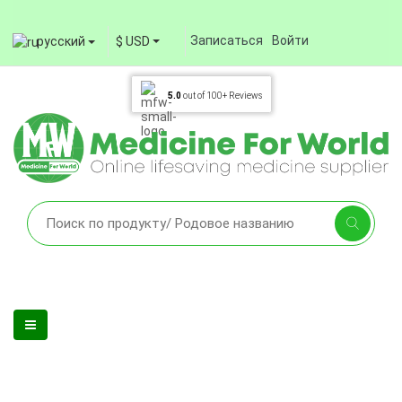
Записаться
Войти
русский
$ USD
5.0
out of
100+
Reviews