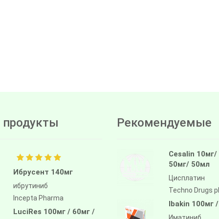
 продукты
Рекомендуемые
Cesalin 10мг/
50мг/ 50мл
Ибрусент 140мг
Цисплатин
ибрутиниб
Techno Drugs 
Incepta Pharma
Ibakin 100мг 
LuciRes 100мг / 60мг /
Иматиниб