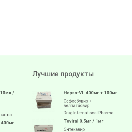
Лучшие продукты
 10мл /
Hopso-VL 400мг + 100мг
Софосбувир +
велпатасвир
Drug International Pharma
pharma
Teviral 0.5мг / 1мг
/ 400мг
Энтекавир