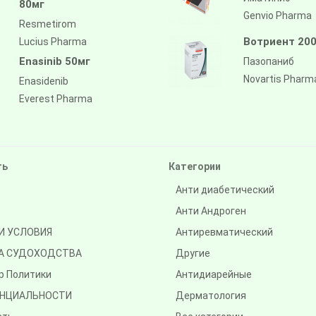
80мг
Genvio Pharma
Resmetirom
Вотриент 200
Lucius Pharma
Enasinib 50мг
Пазопаниб
Novartis Pharm
Enasidenib
Everest Pharma
ть
Категории
Анти диабетический
Анти Андроген
И УСЛОВИЯ
Антиревматический
А СУДОХОДСТВА
Другие
р Политики
Антидиарейные
НЦИАЛЬНОСТИ
Дерматология