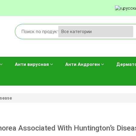
русск
Анти вирусная
Анти Андроген
Дермат
isease
horea Associated With Huntington’s Disea