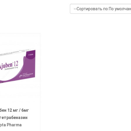
ен 12 мг / 6мг
тетрабеназин
pta Pharma