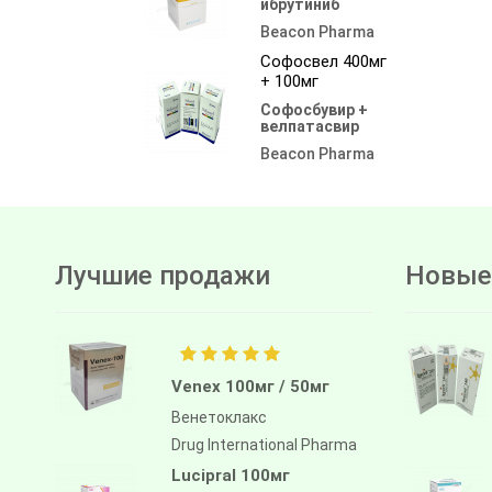
ибрутиниб
Beacon Pharma
Софосвел 400мг
+ 100мг
Софосбувир +
велпатасвир
Beacon Pharma
Лучшие продажи
Новые
Venex 100мг / 50мг
Венетоклакс
Drug International Pharma
Lucipral 100мг