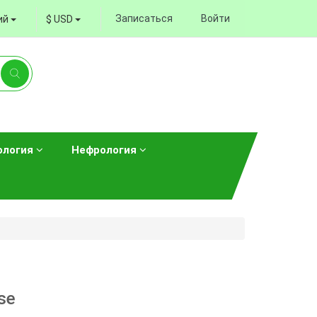
Записаться
Войти
ий
$ USD
ология
Нефрология
se