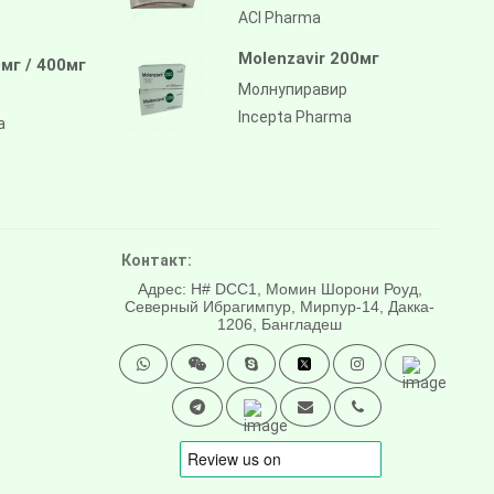
ACI Pharma
Molenzavir 200мг
мг / 400мг
Молнупиравир
Incepta Pharma
a
Контакт:
Адрес: H# DCC1, Момин Шорони Роуд,
Северный Ибрагимпур, Мирпур-14, Дакка-
1206, Бангладеш