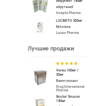
Ибрусент 140мг
ибрутиниб
Incepta Pharma
LUCIMITO 500мг
Mitotane
Lucius Pharma
Лучшие продажи
Venex 100мг /
50мг
Венетоклакс
Drug International
Pharma
Ibrutix/ Ibrucon
140мг