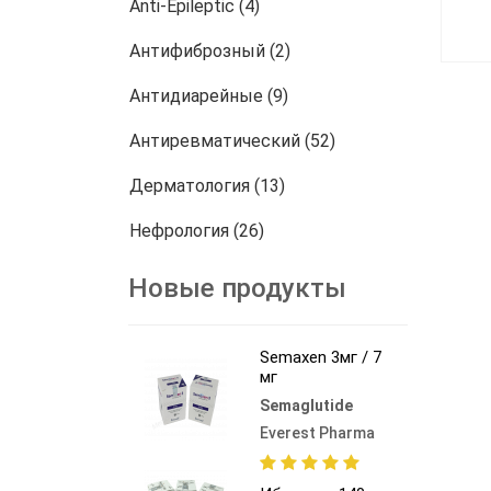
Anti-Epileptic (4)
Антифиброзный (2)
Антидиарейные (9)
Антиревматический (52)
Дерматология (13)
Нефрология (26)
онкология (772)
Новые продукты
Другие (458)
Semaxen 3мг / 7
мг
Semaglutide
Everest Pharma