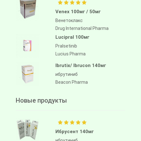
Venex 100мг / 50мг
Венетоклакс
Drug International Pharma
Lucipral 100мг
Pralsetinib
Lucius Pharma
Ibrutix/ Ibrucon 140мг
ибрутиниб
Beacon Pharma
Новые продукты
Ибрусент 140мг
ибрутиниб