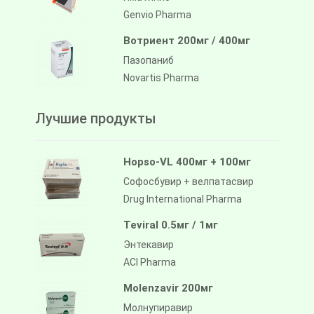
Genvio Pharma
Вотриент 200мг / 400мг
Пазопаниб
Novartis Pharma
Лучшие продукты
Hopso-VL 400мг + 100мг
Софосбувир + велпатасвир
Drug International Pharma
Teviral 0.5мг / 1мг
Энтекавир
ACI Pharma
Molenzavir 200мг
Молнупиравир