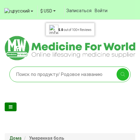
Записаться
Войти
русский
$ USD
5.0
out of
100+
Reviews
Дома
Умеренная боль