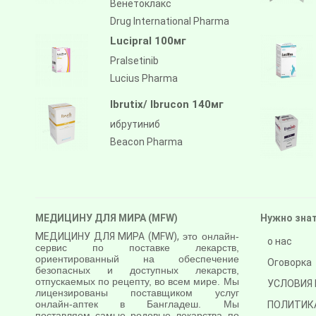
Венетоклакс
Drug International Pharma
Lucipral 100мг
Pralsetinib
Lucius Pharma
Ibrutix/ Ibrucon 140мг
ибрутиниб
Beacon Pharma
МЕДИЦИНУ ДЛЯ МИРА (MFW)
Нужно зна
МЕДИЦИНУ ДЛЯ МИРА (MFW),
это онлайн-
о нас
сервис по поставке лекарств,
ориентированный на обеспечение
Оговорка
безопасных и доступных лекарств,
отпускаемых по рецепту, во всем мире. Мы
УСЛОВИЯ 
лицензированы поставщиком услуг
онлайн-аптек в Бангладеш. Мы
ПОЛИТИК
поставляем самые родовые лекарства по