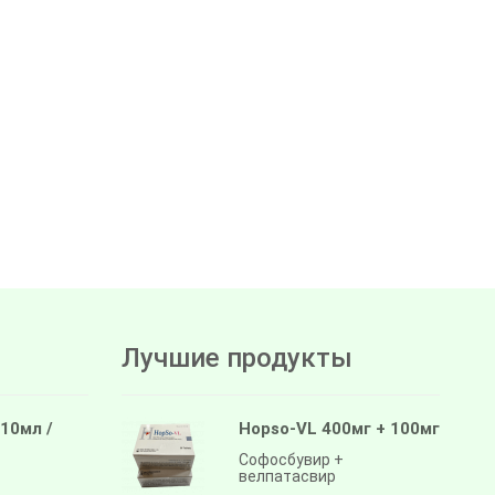
Лучшие продукты
 10мл /
Hopso-VL 400мг + 100мг
Софосбувир +
велпатасвир