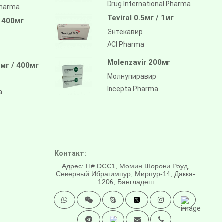
Drug International Pharma
pharma
Teviral 0.5мг / 1мг
/ 400мг
Энтекавир
ACI Pharma
Molenzavir 200мг
мг / 400мг
Молнупиравир
Incepta Pharma
a
Контакт:
Адрес: H# DCC1, Момин Шорони Роуд,
Северный Ибрагимпур, Мирпур-14, Дакка-
1206, Бангладеш