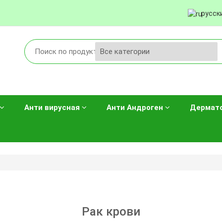
русск
Анти вирусная
Анти Андроген
Дермат
Рак крови