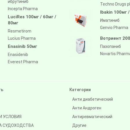
ибрутиниб
Techno Drugs 
Incepta Pharma
Ibakin 100мг 
LuciRes 100мг / 60мг /
Иматиниб
80мг
Genvio Pharma
Resmetirom
Вотриент 200
Lucius Pharma
Enasinib 50мг
Пазопаниб
Novartis Pharm
Enasidenib
Everest Pharma
ть
Категории
Анти диабетический
Анти Андроген
И УСЛОВИЯ
Антиревматический
А СУДОХОДСТВА
Другие