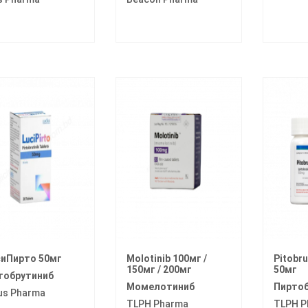
иПирто 50мг
Molotinib 100мг /
Pitobru
150мг / 200мг
50мг
тобрутиниб
Момелотиниб
Пиртоб
us Pharma
TLPH Pharma
TLPH P