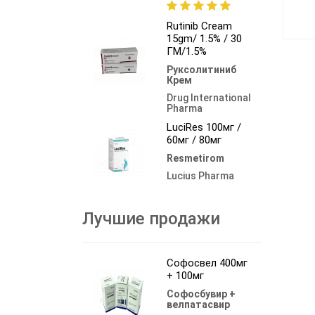
Rutinib Cream
15gm/ 1.5% / 30
ГМ/1.5%
Руксолитиниб
Крем
Drug International
Pharma
LuciRes 100мг /
60мг / 80мг
Resmetirom
Lucius Pharma
Лучшие продажи
Софосвел 400мг
+ 100мг
Софосбувир +
велпатасвир