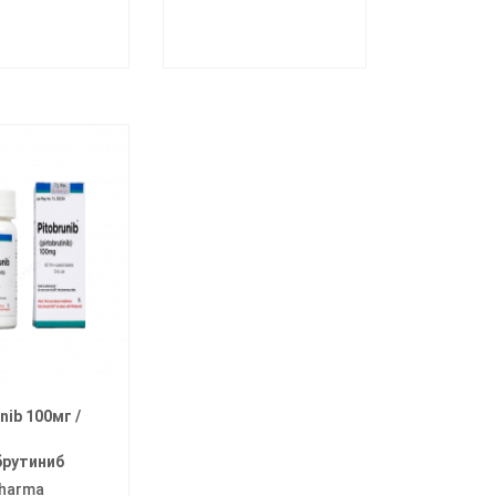
nib 100мг /
рутиниб
harma