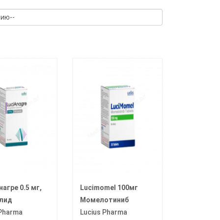
агре 0.5 мг,
Lucimomel 100мг
лид
Момелотиниб
 Pharma
Lucius Pharma