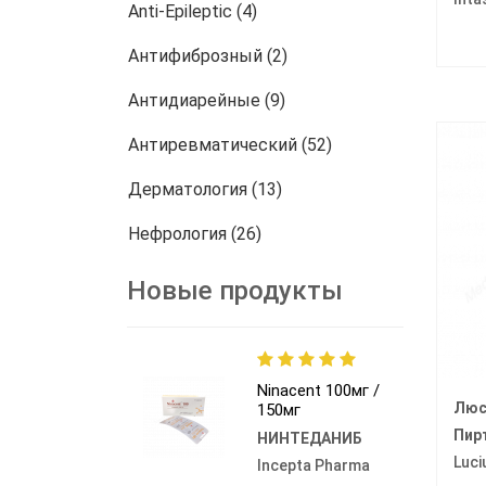
Anti-Epileptic (4)
Антифиброзный (2)
Антидиарейные (9)
Антиревматический (52)
Дерматология (13)
Нефрология (26)
онкология (772)
Новые продукты
Другие (458)
Ninacent 100мг /
Люс
150мг
Пир
НИНТЕДАНИБ
Luci
Incepta Pharma