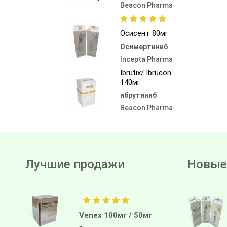
Beacon Pharma
Осисент 80мг
Осимертиниб
Incepta Pharma
Ibrutix/ Ibrucon
140мг
ибрутиниб
Beacon Pharma
Лучшие продажи
Новые
Venex 100мг / 50мг