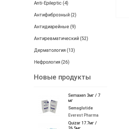
Anti-Epileptic (4)
Антифиброзный (2)
Антидиарейные (9)
Антиревматический (52)
Дерматология (13)
Нефрология (26)
онкология (772)
Новые продукты
Другие (458)
Semaxen 3мг / 7
мг
Semaglutide
Everest Pharma
Quizar 17.7мг /
26.5мг