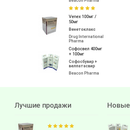
Beacon Pharma
Venex 100мг /
50мг
Венетоклакс
Drug International
Pharma
Софосвел 400мг
+ 100мг
Софосбувир +
велпатасвир
Beacon Pharma
Лучшие продажи
Новые