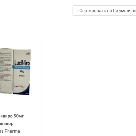
иниро 50мг
апанор
us Pharma