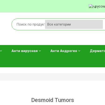
русск
Анти вирусная
Анти Андроген
Дермат
Desmoid Tumors