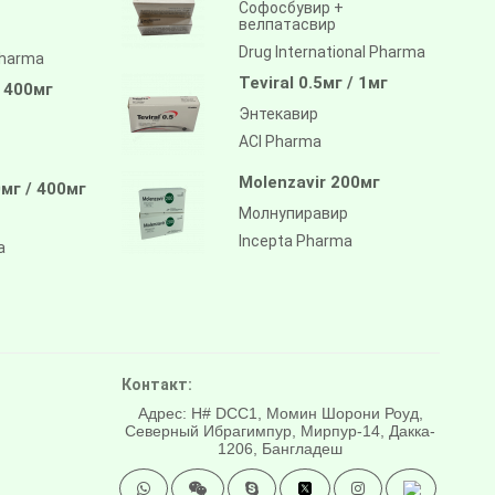
Софосбувир +
велпатасвир
Drug International Pharma
pharma
Teviral 0.5мг / 1мг
/ 400мг
Энтекавир
ACI Pharma
Molenzavir 200мг
мг / 400мг
Молнупиравир
Incepta Pharma
a
Контакт:
Адрес: H# DCC1, Момин Шорони Роуд,
Северный Ибрагимпур, Мирпур-14, Дакка-
1206, Бангладеш