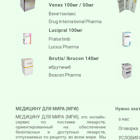
Venex 100мг / 50мг
Венетоклакс
Drug International Pharma
Lucipral 100мг
Pralsetinib
Lucius Pharma
Ibrutix/ Ibrucon 140мг
ибрутиниб
Beacon Pharma
МЕДИЦИНУ ДЛЯ МИРА (MFW)
Нужно зна
МЕДИЦИНУ ДЛЯ МИРА (MFW),
это онлайн-
о нас
сервис по поставке лекарств,
ориентированный на обеспечение
Оговорка
безопасных и доступных лекарств,
отпускаемых по рецепту, во всем мире. Мы
УСЛОВИЯ 