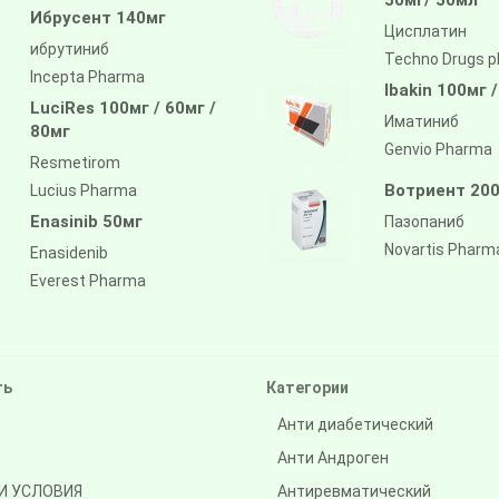
Ибрусент 140мг
Цисплатин
ибрутиниб
Techno Drugs 
Incepta Pharma
Ibakin 100мг 
LuciRes 100мг / 60мг /
Иматиниб
80мг
Genvio Pharma
Resmetirom
Вотриент 200
Lucius Pharma
Enasinib 50мг
Пазопаниб
Novartis Pharm
Enasidenib
Everest Pharma
ть
Категории
Анти диабетический
Анти Андроген
И УСЛОВИЯ
Антиревматический