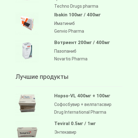
Techno Drugs pharma
Ibakin 100мг / 400мг
Иматиниб
Genvio Pharma
Вотриент 200мг / 400мг
Пазопаниб
Novartis Pharma
Лучшие продукты
Hopso-VL 400мг + 100мг
Софосбувир + велпатасвир
Drug International Pharma
Teviral 0.5мг / 1мг
Энтекавир