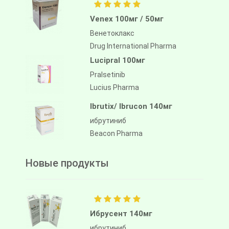
Venex 100мг / 50мг
Венетоклакс
Drug International Pharma
Lucipral 100мг
Pralsetinib
Lucius Pharma
Ibrutix/ Ibrucon 140мг
ибрутиниб
Beacon Pharma
Новые продукты
Ибрусент 140мг
ибрутиниб