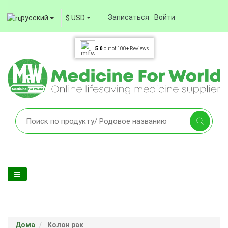
Записаться
Войти
русский
$ USD
5.0
out of
100+
Reviews
Дома
Колон рак