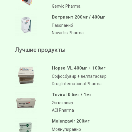
Genvio Pharma
Вотриент 200мг / 400мг
Пазопаниб
Novartis Pharma
Лучшие продукты
Hopso-VL 400мг + 100мг
Софосбувир + велпатасвир
Drug International Pharma
Teviral 0.5мг / 1мг
Энтекавир
ACI Pharma
Molenzavir 200мг
Молнупиравир