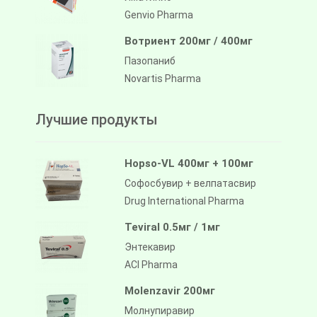
Genvio Pharma
Вотриент 200мг / 400мг
Пазопаниб
Novartis Pharma
Лучшие продукты
Hopso-VL 400мг + 100мг
Софосбувир + велпатасвир
Drug International Pharma
Teviral 0.5мг / 1мг
Энтекавир
ACI Pharma
Molenzavir 200мг
Молнупиравир