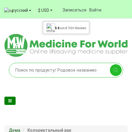
Записаться
Войти
русский
$ USD
5.0
out of
100+
Reviews
Дома
Колоректальный рак