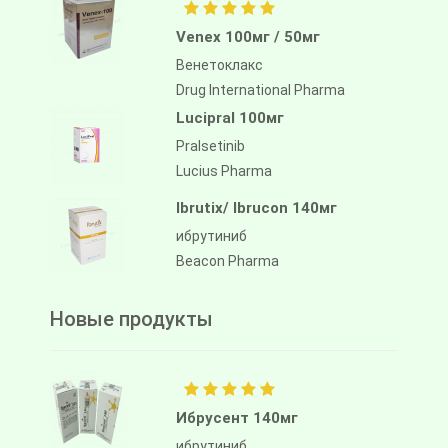
Venex 100мг / 50мг
Венетоклакс
Drug International Pharma
Lucipral 100мг
Pralsetinib
Lucius Pharma
Ibrutix/ Ibrucon 140мг
ибрутиниб
Beacon Pharma
Новые продукты
Ибрусент 140мг
ибрутиниб