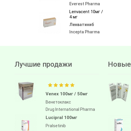
Everest Pharma
Lenvacent 10мг /
4 мг
Ленватиниб
Incepta Pharma
Лучшие продажи
Новые
Venex 100мг / 50мг
Венетоклакс
Drug International Pharma
Lucipral 100мг
Pralsetinib