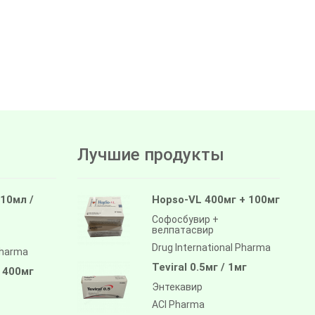
Лучшие продукты
 10мл /
Hopso-VL 400мг + 100мг
Софосбувир +
велпатасвир
Drug International Pharma
pharma
Teviral 0.5мг / 1мг
/ 400мг
Энтекавир
ACI Pharma