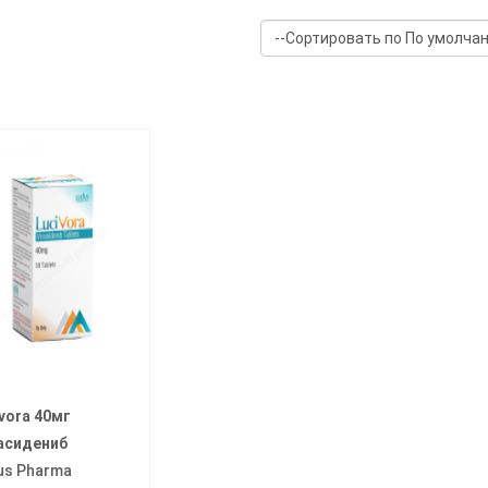
vora 40мг
асидениб
us Pharma