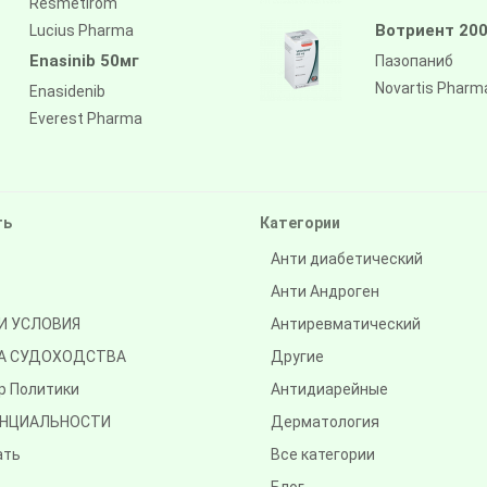
Resmetirom
Вотриент 200
Lucius Pharma
Enasinib 50мг
Пазопаниб
Novartis Pharm
Enasidenib
Everest Pharma
ть
Категории
Анти диабетический
Анти Андроген
И УСЛОВИЯ
Антиревматический
А СУДОХОДСТВА
Другие
р Политики
Антидиарейные
НЦИАЛЬНОСТИ
Дерматология
ать
Все категории
Блог