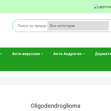
русск
Анти вирусная
Анти Андроген
Дермат
Oligodendroglioma