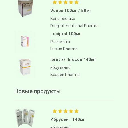
Venex 100мг / 50мг
Венетоклакс
Drug International Pharma
Lucipral 100мг
Pralsetinib
Lucius Pharma
Ibrutix/ Ibrucon 140мг
ибрутиниб
Beacon Pharma
Новые продукты
Ибрусент 140мг
ибрутиниб