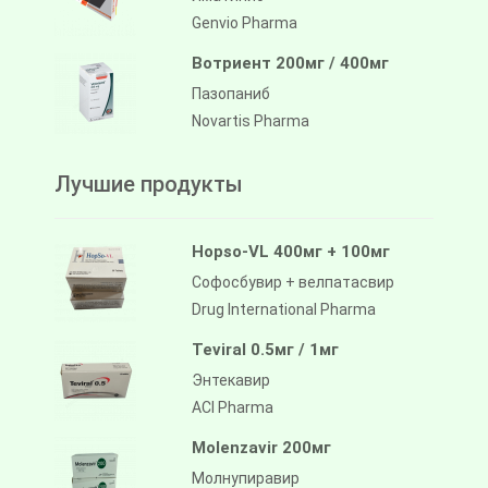
Genvio Pharma
Вотриент 200мг / 400мг
Пазопаниб
Novartis Pharma
Лучшие продукты
Hopso-VL 400мг + 100мг
Софосбувир + велпатасвир
Drug International Pharma
Teviral 0.5мг / 1мг
Энтекавир
ACI Pharma
Molenzavir 200мг
Молнупиравир