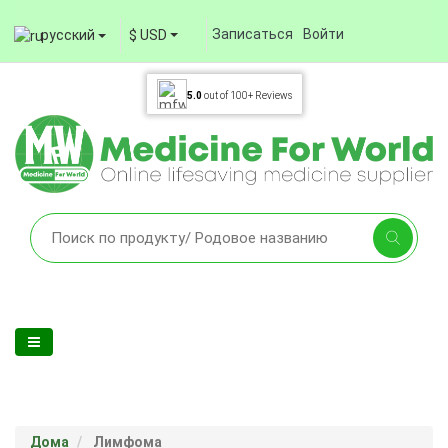
Записаться
Войти
русский
$ USD
5.0
out of
100+
Reviews
Дома
Лимфома