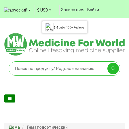
Записаться
Войти
русский
$ USD
5.0
out of
100+
Reviews
Дома
Гематопоэтический