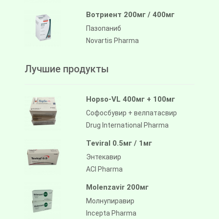
Вотриент 200мг / 400мг
Пазопаниб
Novartis Pharma
Лучшие продукты
Hopso-VL 400мг + 100мг
Софосбувир + велпатасвир
Drug International Pharma
Teviral 0.5мг / 1мг
Энтекавир
ACI Pharma
Molenzavir 200мг
Молнупиравир
Incepta Pharma