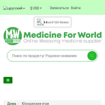
Записаться
Войти
русский
$ USD
5.0
out of
100+
Reviews
Дома
Юношеские угри