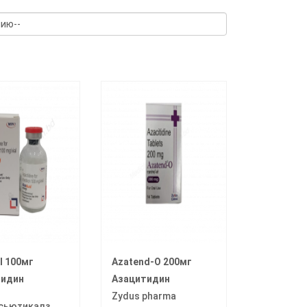
l 100мг
Azatend-O 200мг
тидин
Азацитидин
Zydus pharma
сьютикалз