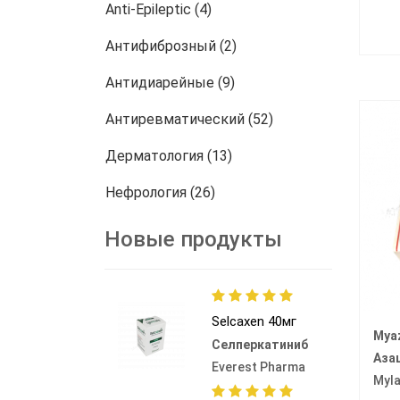
Anti-Epileptic (4)
Антифиброзный (2)
Антидиарейные (9)
Антиревматический (52)
Дерматология (13)
Нефрология (26)
онкология (772)
Новые продукты
Другие (458)
Selcaxen 40мг
Mya
Селперкатиниб
Аза
Everest Pharma
Myl