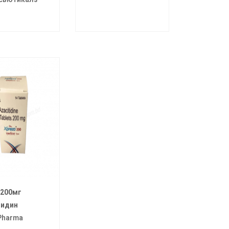
 200мг
тидин
Pharma