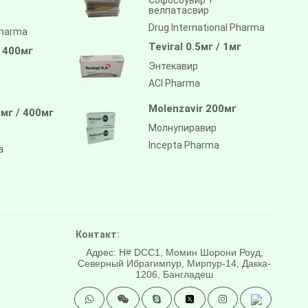
велпатасвир
Drug International Pharma
pharma
Teviral 0.5мг / 1мг
/ 400мг
Энтекавир
ACI Pharma
Molenzavir 200мг
мг / 400мг
Молнупиравир
Incepta Pharma
a
Контакт:
Адрес: H# DCC1, Момин Шорони Роуд,
Северный Ибрагимпур, Мирпур-14, Дакка-
1206, Бангладеш