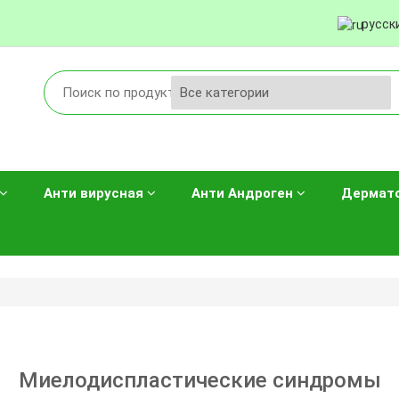
русск
Анти вирусная
Анти Андроген
Дермат
Миелодиспластические синдромы