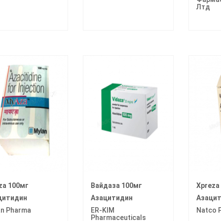
Лтд
za 100мг
Вайдаза 100мг
Xpreza
цитидин
Азацитидин
Азаци
an Pharma
ER-KIM
Natco 
Pharmaceuticals