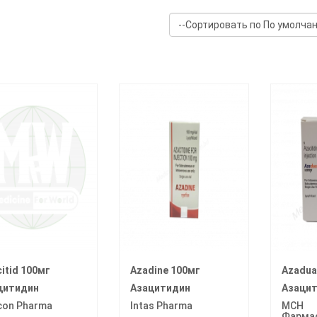
itid 100мг
Azadine 100мг
Azadua
цитидин
Азацитидин
Азаци
con Pharma
Intas Pharma
МСН
Фарма