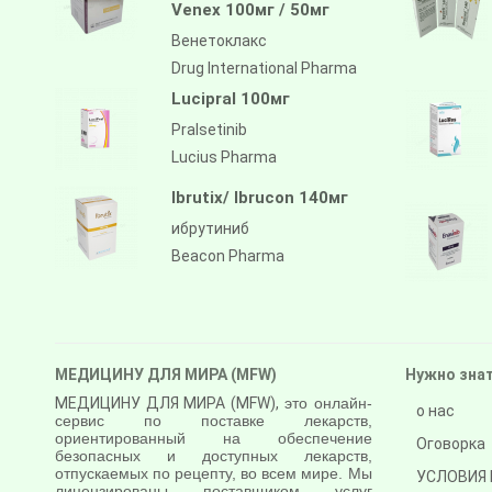
Venex 100мг / 50мг
Венетоклакс
Drug International Pharma
Lucipral 100мг
Pralsetinib
Lucius Pharma
Ibrutix/ Ibrucon 140мг
ибрутиниб
Beacon Pharma
МЕДИЦИНУ ДЛЯ МИРА (MFW)
Нужно зна
МЕДИЦИНУ ДЛЯ МИРА (MFW),
это онлайн-
о нас
сервис по поставке лекарств,
ориентированный на обеспечение
Оговорка
безопасных и доступных лекарств,
отпускаемых по рецепту, во всем мире. Мы
УСЛОВИЯ 
лицензированы поставщиком услуг