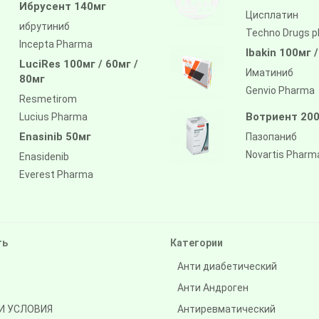
Ибрусент 140мг
Цисплатин
ибрутиниб
Techno Drugs 
Incepta Pharma
Ibakin 100мг 
LuciRes 100мг / 60мг /
Иматиниб
80мг
Genvio Pharma
Resmetirom
Вотриент 200
Lucius Pharma
Enasinib 50мг
Пазопаниб
Novartis Pharm
Enasidenib
Everest Pharma
ть
Категории
Анти диабетический
Анти Андроген
И УСЛОВИЯ
Антиревматический