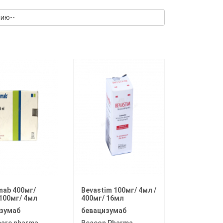
mab 400мг/
Bevastim 100мг/ 4мл /
 100мг/ 4мл
400мг/ 16мл
зумаб
бевацизумаб
care pharma
Beacon Pharma