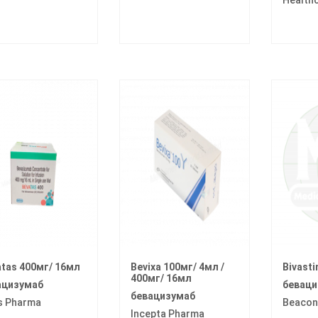
atas 400мг/ 16мл
Bevixa 100мг/ 4мл /
Bivast
400мг/ 16мл
ацизумаб
беваци
бевацизумаб
s Pharma
Beacon
Incepta Pharma