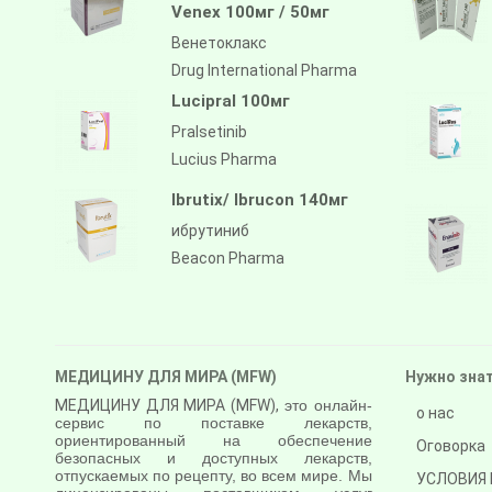
Venex 100мг / 50мг
Венетоклакс
Drug International Pharma
Lucipral 100мг
Pralsetinib
Lucius Pharma
Ibrutix/ Ibrucon 140мг
ибрутиниб
Beacon Pharma
МЕДИЦИНУ ДЛЯ МИРА (MFW)
Нужно зна
МЕДИЦИНУ ДЛЯ МИРА (MFW),
это онлайн-
о нас
сервис по поставке лекарств,
ориентированный на обеспечение
Оговорка
безопасных и доступных лекарств,
отпускаемых по рецепту, во всем мире. Мы
УСЛОВИЯ 