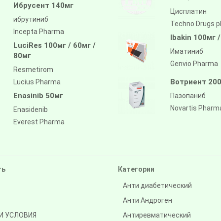
Ибрусент 140мг
Цисплатин
ибрутиниб
Techno Drugs 
Incepta Pharma
Ibakin 100мг 
LuciRes 100мг / 60мг /
Иматиниб
80мг
Genvio Pharma
Resmetirom
Вотриент 200
Lucius Pharma
Enasinib 50мг
Пазопаниб
Novartis Pharm
Enasidenib
Everest Pharma
ть
Категории
Анти диабетический
Анти Андроген
И УСЛОВИЯ
Антиревматический