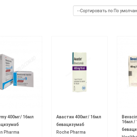
vmy 400мг/ 16мл
Авастин 400мг/ 16мл
Bevaci
16мл /
ацизумаб
бевацизумаб
беваци
an Pharma
Roche Pharma
Health