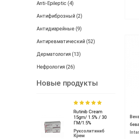
Anti-Epileptic (4)
Антифиброзный (2)
Антидиарейные (9)
Антиревматический (52)
Дерматология (13)
Нефрология (26)
онкология (772)
Новые продукты
Другие (458)
Rutinib Cream
Bev
15gm/ 1.5% / 30
ГМ/1.5%
бев
Руксолитиниб
Inta
Крем