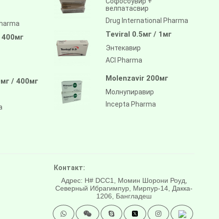
Софосбувир +
велпатасвир
Drug International Pharma
pharma
Teviral 0.5мг / 1мг
/ 400мг
Энтекавир
ACI Pharma
Molenzavir 200мг
мг / 400мг
Молнупиравир
Incepta Pharma
a
Контакт:
Адрес: H# DCC1, Момин Шорони Роуд,
Северный Ибрагимпур, Мирпур-14, Дакка-
1206, Бангладеш