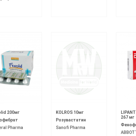
lid 200мг
KOLROS 10мг
LIPANT
267 мг
офибрат
Розувастатин
Феноф
eral Pharma
Sanofi Pharma
ABBOT