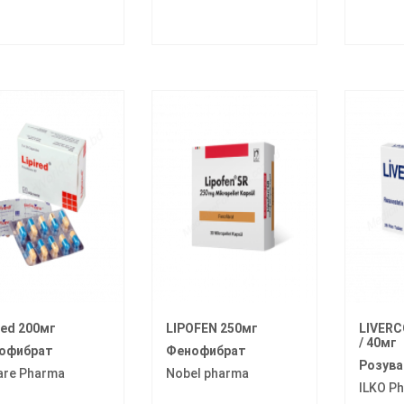
red 200мг
LIPOFEN 250мг
LIVERC
/ 40мг
офибрат
Фенофибрат
Розува
are Pharma
Nobel pharma
ILKO P