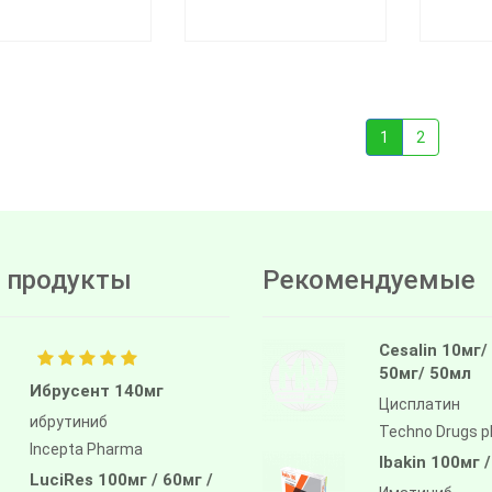
1
2
 продукты
Рекомендуемые
Cesalin 10мг/
50мг/ 50мл
Ибрусент 140мг
Цисплатин
ибрутиниб
Techno Drugs 
Incepta Pharma
Ibakin 100мг 
LuciRes 100мг / 60мг /