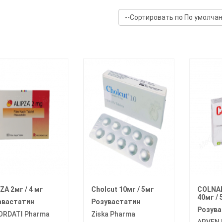
ZA 2мг / 4 мг
Cholcut 10мг / 5мг
COLNAR
40мг / 
авастатин
Розувастатин
Розува
ORDATI Pharma
Ziska Pharma
ARVEN 