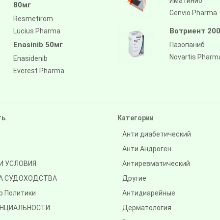
Иматиниб
80мг
Genvio Pharma
Resmetirom
Вотриент 200
Lucius Pharma
Enasinib 50мг
Пазопаниб
Novartis Pharm
Enasidenib
Everest Pharma
ть
Категории
Анти диабетический
Анти Андроген
И УСЛОВИЯ
Антиревматический
А СУДОХОДСТВА
Другие
р Политики
Антидиарейные
НЦИАЛЬНОСТИ
Дерматология