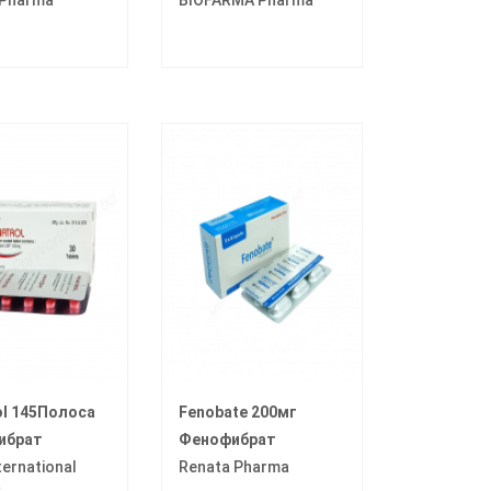
ol 145Полоса
Fenobate 200мг
ибрат
Фенофибрат
ternational
Renata Pharma
a