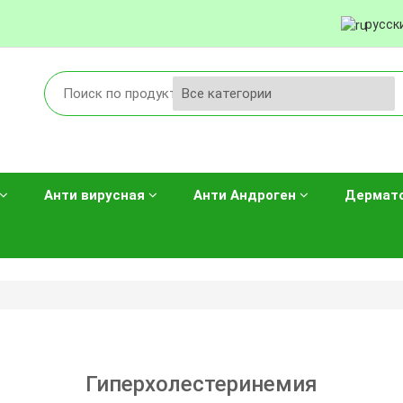
русск
Анти вирусная
Анти Андроген
Дермат
Гиперхолестеринемия