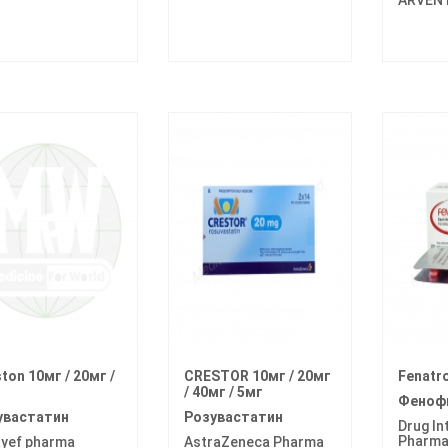
ton 10мг / 20мг /
CRESTOR 10мг / 20мг
Fenatr
/ 40мг / 5мг
Феноф
увастатин
Розувастатин
Drug In
Pharm
yef pharma
AstraZeneca Pharma