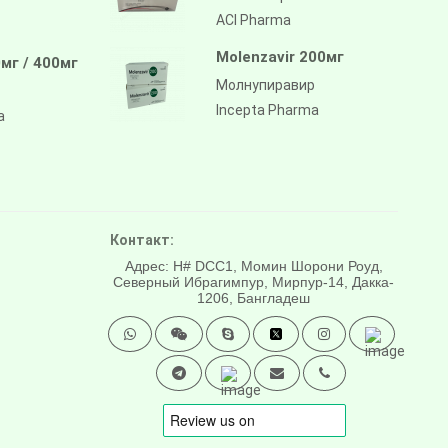
ACI Pharma
Molenzavir 200мг
мг / 400мг
Молнупиравир
Incepta Pharma
a
Контакт:
Адрес: H# DCC1, Момин Шорони Роуд,
Северный Ибрагимпур, Мирпур-14, Дакка-
1206, Бангладеш