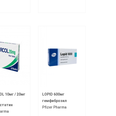
OL 10мг / 20мг
LOPID 600мг
гемфиброзил
статин
Pfizer Pharma
harma