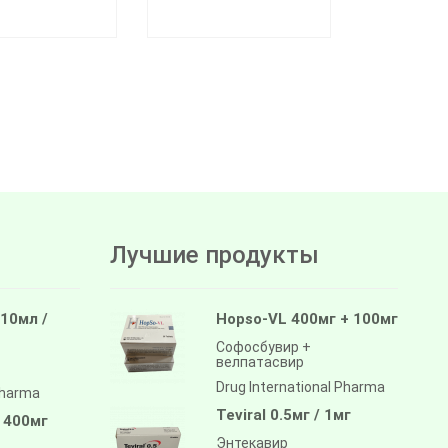
Лучшие продукты
 10мл /
Hopso-VL 400мг + 100мг
Софосбувир +
велпатасвир
Drug International Pharma
pharma
Teviral 0.5мг / 1мг
/ 400мг
Энтекавир