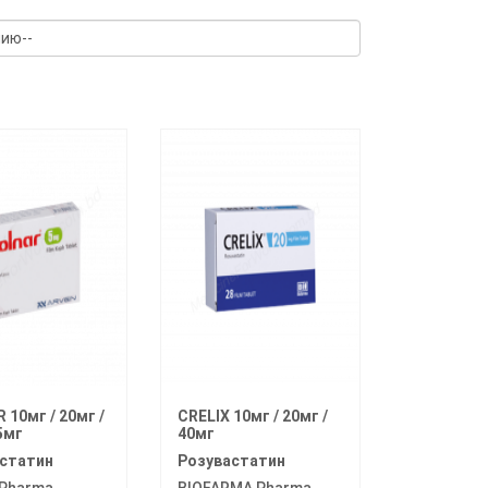
 10мг / 20мг /
CRELIX 10мг / 20мг /
5мг
40мг
статин
Розувастатин
Pharma
BIOFARMA Pharma