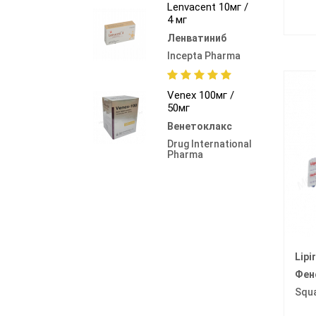
Lenvacent 10мг /
4 мг
Ленватиниб
Incepta Pharma
Venex 100мг /
50мг
Венетоклакс
Drug International
Pharma
Lipi
Фен
Squ