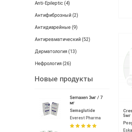
Anti-Epileptic (4)
Антифиброзный (2)
Антидиарейные (9)
Антиревматический (52)
Дерматология (13)
Нефрология (26)
онкология (772)
Новые продукты
Другие (458)
Semaxen 3мг / 7
мг
Semaglutide
Cres
5мг
Everest Pharma
Роз
Eska