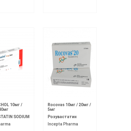
HOL 10мг /
Rocovas 10мг / 20мг /
40мг
5мг
TATIN SODIUM
Розувастатин
harma
Incepta Pharma