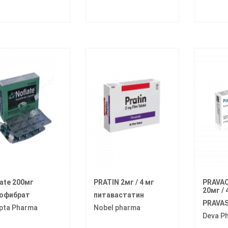
ate 200мг
PRATIN 2мг / 4 мг
PRAVAC
20мг / 
офибрат
питавастатин
PRAVAS
pta Pharma
Nobel pharma
Deva P