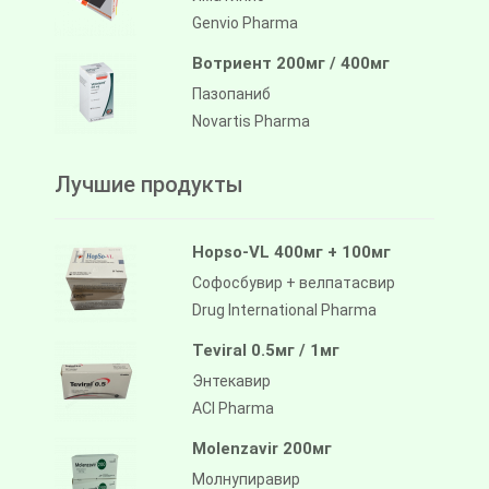
Genvio Pharma
Вотриент 200мг / 400мг
Пазопаниб
Novartis Pharma
Лучшие продукты
Hopso-VL 400мг + 100мг
Софосбувир + велпатасвир
Drug International Pharma
Teviral 0.5мг / 1мг
Энтекавир
ACI Pharma
Molenzavir 200мг
Молнупиравир