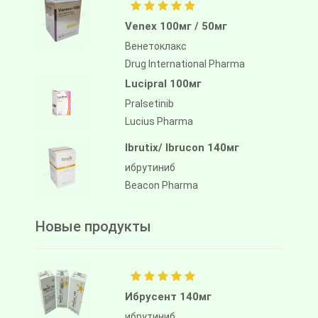
Venex 100мг / 50мг
Венетоклакс
Drug International Pharma
Lucipral 100мг
Pralsetinib
Lucius Pharma
Ibrutix/ Ibrucon 140мг
ибрутиниб
Beacon Pharma
Новые продукты
Ибрусент 140мг
ибрутиниб