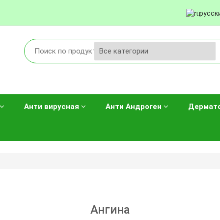
русск
Анти вирусная
Анти Андроген
Дермат
Ангина