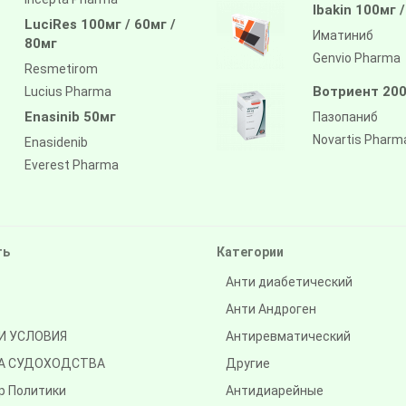
Ibakin 100мг 
LuciRes 100мг / 60мг /
Иматиниб
80мг
Genvio Pharma
Resmetirom
Вотриент 200
Lucius Pharma
Enasinib 50мг
Пазопаниб
Novartis Pharm
Enasidenib
Everest Pharma
ть
Категории
Анти диабетический
Анти Андроген
И УСЛОВИЯ
Антиревматический
А СУДОХОДСТВА
Другие
р Политики
Антидиарейные