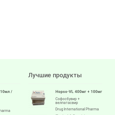
Лучшие продукты
 10мл /
Hopso-VL 400мг + 100мг
Софосбувир +
велпатасвир
Drug International Pharma
pharma