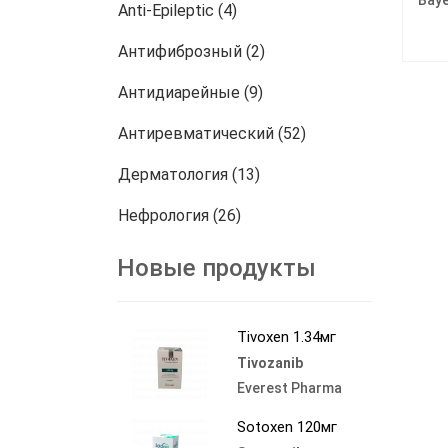
Anti-Epileptic (4)
Антифиброзный (2)
Антидиарейные (9)
Антиревматический (52)
Дерматология (13)
Нефрология (26)
онкология (772)
Новые продукты
Другие (458)
Tivoxen 1.34мг
Tivozanib
Everest Pharma
Sotoxen 120мг