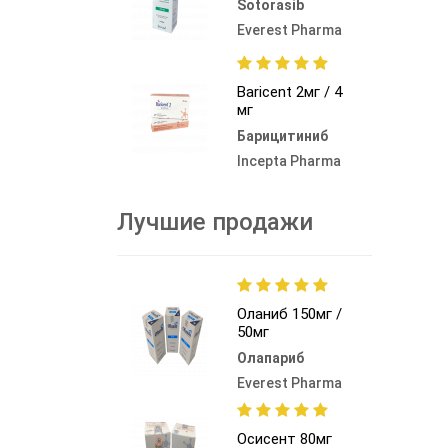
Sotorasib
Everest Pharma
Baricent 2мг / 4
мг
Барицитиниб
Incepta Pharma
Лучшие продажи
Оланиб 150мг /
50мг
Олапариб
Everest Pharma
Осисент 80мг