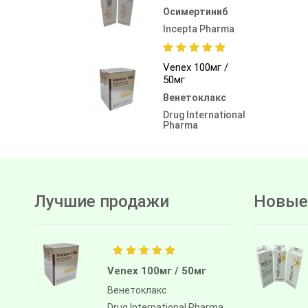
Осимертиниб
Incepta Pharma
Venex 100мг /
50мг
Венетоклакс
Drug International
Pharma
Лучшие продажи
Новые
Venex 100мг / 50мг
Венетоклакс
Drug International Pharma