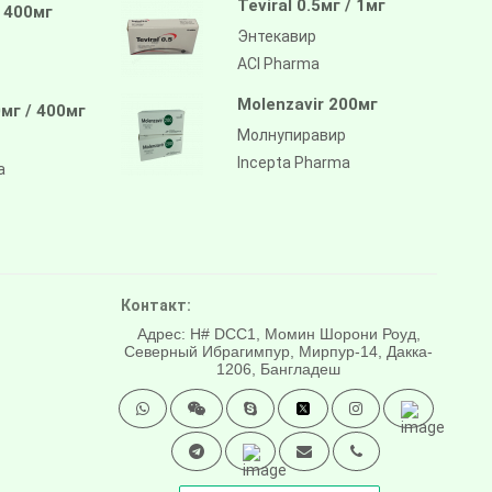
Teviral 0.5мг / 1мг
/ 400мг
Энтекавир
ACI Pharma
Molenzavir 200мг
мг / 400мг
Молнупиравир
Incepta Pharma
a
Контакт:
Адрес: H# DCC1, Момин Шорони Роуд,
Северный Ибрагимпур, Мирпур-14, Дакка-
1206, Бангладеш