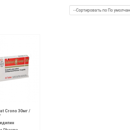
at Crono 30мг /
г
едипин
er Pharma