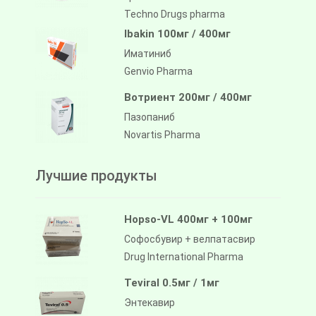
Techno Drugs pharma
Ibakin 100мг / 400мг
Иматиниб
Genvio Pharma
Вотриент 200мг / 400мг
Пазопаниб
Novartis Pharma
Лучшие продукты
Hopso-VL 400мг + 100мг
Софосбувир + велпатасвир
Drug International Pharma
Teviral 0.5мг / 1мг
Энтекавир