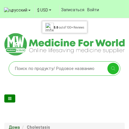
Записаться
Войти
русский
$ USD
5.0
out of
100+
Reviews
Дома
Cholestasis