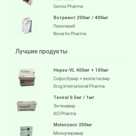
Genvio Pharma
Вотриент 200мг / 400мг
Пазопаниб
Novartis Pharma
Лучшие продукты
Hopso-VL 400мг + 100мг
Софосбувир + велпатасвир
Drug International Pharma
Teviral 0.5мг / 1мг
Энтекавир
ACI Pharma
Molenzavir 200мг
Молнупиравир