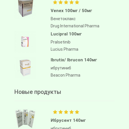
Venex 100мг / 50мг
Венетоклакс
Drug International Pharma
Lucipral 100мг
Pralsetinib
Lucius Pharma
Ibrutix/ Ibrucon 140мг
ибрутиниб
Beacon Pharma
Новые продукты
Ибрусент 140мг
ибрутиниб