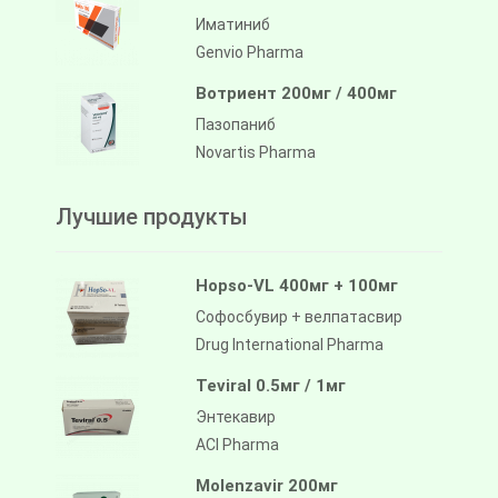
Иматиниб
Genvio Pharma
Вотриент 200мг / 400мг
Пазопаниб
Novartis Pharma
Лучшие продукты
Hopso-VL 400мг + 100мг
Софосбувир + велпатасвир
Drug International Pharma
Teviral 0.5мг / 1мг
Энтекавир
ACI Pharma
Molenzavir 200мг