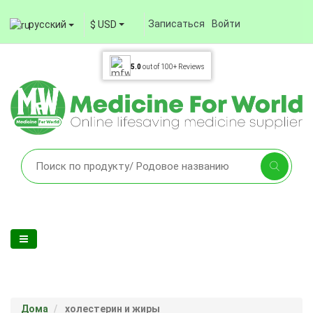
Записаться
Войти
русский
$ USD
5.0
out of
100+
Reviews
Дома
холестерин и жиры