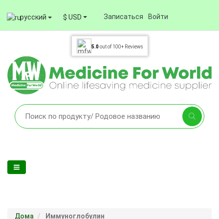
Записаться
Войти
русский
$ USD
5.0
out of
100+
Reviews
Дома
Иммуноглобулин