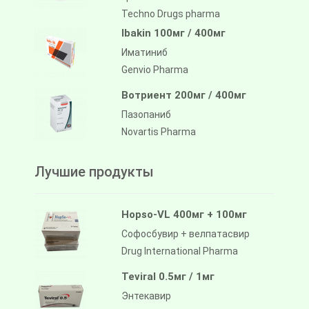
Techno Drugs pharma
Ibakin 100мг / 400мг
Иматиниб
Genvio Pharma
Вотриент 200мг / 400мг
Пазопаниб
Novartis Pharma
Лучшие продукты
Hopso-VL 400мг + 100мг
Софосбувир + велпатасвир
Drug International Pharma
Teviral 0.5мг / 1мг
Энтекавир