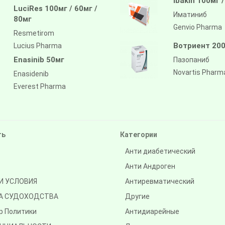
Ibakin 100мг 
LuciRes 100мг / 60мг /
Иматиниб
80мг
Genvio Pharma
Resmetirom
Вотриент 200
Lucius Pharma
Enasinib 50мг
Пазопаниб
Novartis Pharm
Enasidenib
Everest Pharma
ть
Категории
Анти диабетический
Анти Андроген
И УСЛОВИЯ
Антиревматический
А СУДОХОДСТВА
Другие
р Политики
Антидиарейные