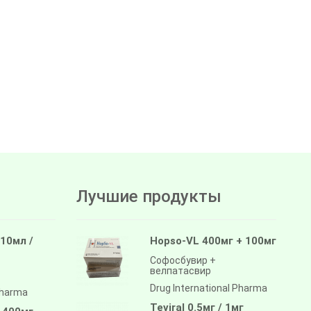
Лучшие продукты
 10мл /
Hopso-VL 400мг + 100мг
Софосбувир +
велпатасвир
Drug International Pharma
pharma
Teviral 0.5мг / 1мг