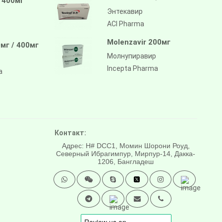
/ 400мг
Энтекавир
ACI Pharma
Molenzavir 200мг
мг / 400мг
Молнупиравир
Incepta Pharma
a
Контакт:
Адрес: H# DCC1, Момин Шорони Роуд,
Северный Ибрагимпур, Мирпур-14, Дакка-
1206, Бангладеш