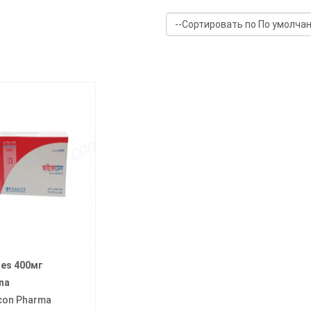
mes 400мг
na
con Pharma