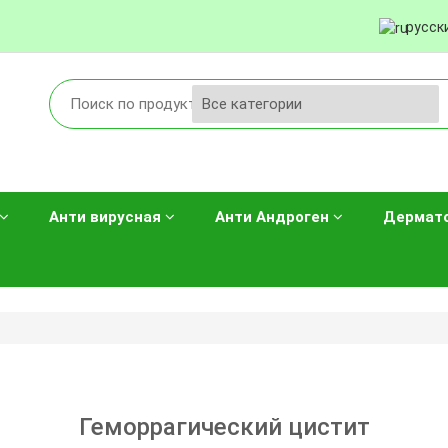
русск
Анти вирусная
Анти Андроген
Дермат
Геморрагический цистит