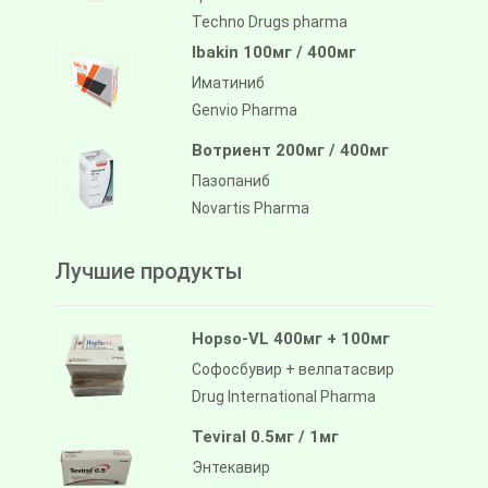
Techno Drugs pharma
Ibakin 100мг / 400мг
Иматиниб
Genvio Pharma
Вотриент 200мг / 400мг
Пазопаниб
Novartis Pharma
Лучшие продукты
Hopso-VL 400мг + 100мг
Софосбувир + велпатасвир
Drug International Pharma
Teviral 0.5мг / 1мг
Энтекавир