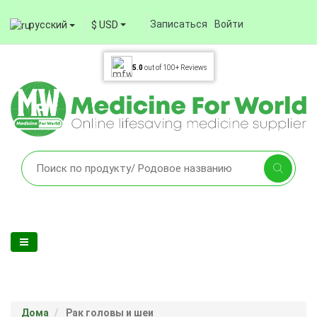
Записаться
Войти
русский
$ USD
5.0
out of
100+
Reviews
Дома
Рак головы и шеи