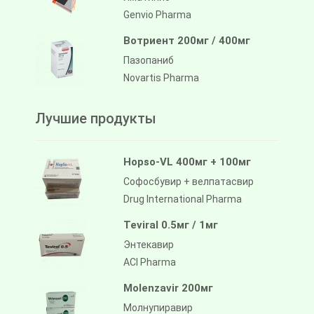
Genvio Pharma
Вотриент 200мг / 400мг
Пазопаниб
Novartis Pharma
Лучшие продукты
Hopso-VL 400мг + 100мг
Софосбувир + велпатасвир
Drug International Pharma
Teviral 0.5мг / 1мг
Энтекавир
ACI Pharma
Molenzavir 200мг
Молнупиравир