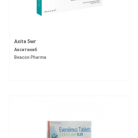
Axita 5мг
Акситиниб
Beacon Pharma