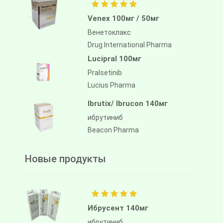
Venex 100мг / 50мг
Венетоклакс
Drug International Pharma
Lucipral 100мг
Pralsetinib
Lucius Pharma
Ibrutix/ Ibrucon 140мг
ибрутиниб
Beacon Pharma
Новые продукты
Ибрусент 140мг
ибрутиниб