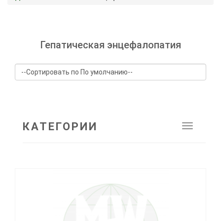
Гепатическая энцефалопатия
КАТЕГОРИИ
Toggle
navigat