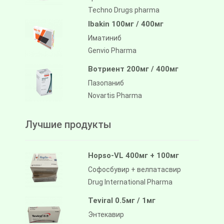
Techno Drugs pharma
Ibakin 100мг / 400мг
Иматиниб
Genvio Pharma
Вотриент 200мг / 400мг
Пазопаниб
Novartis Pharma
Лучшие продукты
Hopso-VL 400мг + 100мг
Софосбувир + велпатасвир
Drug International Pharma
Teviral 0.5мг / 1мг
Энтекавир