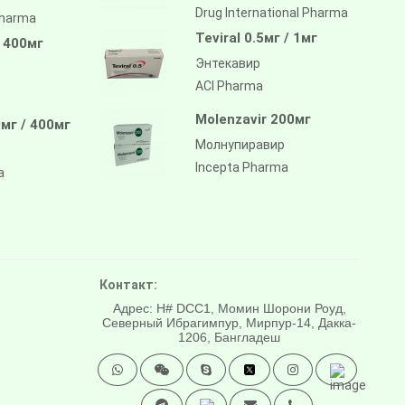
Drug International Pharma
pharma
Teviral 0.5мг / 1мг
/ 400мг
Энтекавир
ACI Pharma
Molenzavir 200мг
мг / 400мг
Молнупиравир
Incepta Pharma
a
Контакт:
Адрес: H# DCC1, Момин Шорони Роуд,
Северный Ибрагимпур, Мирпур-14, Дакка-
1206, Бангладеш