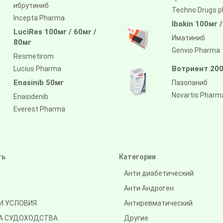
ибрутиниб
Techno Drugs 
Incepta Pharma
Ibakin 100мг 
LuciRes 100мг / 60мг /
Иматиниб
80мг
Genvio Pharma
Resmetirom
Вотриент 200
Lucius Pharma
Enasinib 50мг
Пазопаниб
Novartis Pharm
Enasidenib
Everest Pharma
ть
Категории
Анти диабетический
Анти Андроген
И УСЛОВИЯ
Антиревматический
А СУДОХОДСТВА
Другие