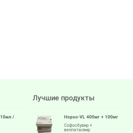
Лучшие продукты
 10мл /
Hopso-VL 400мг + 100мг
Софосбувир +
велпатасвир