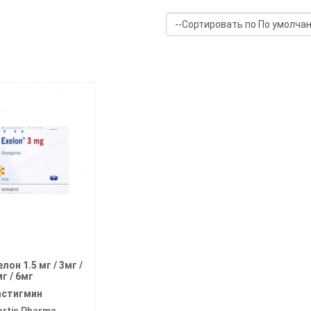
лон 1.5 мг / 3мг /
мг / 6мг
астигмин
rtis Pharma