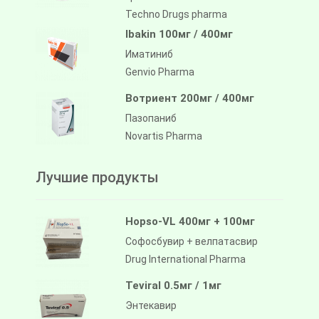
Techno Drugs pharma
Ibakin 100мг / 400мг
Иматиниб
Genvio Pharma
Вотриент 200мг / 400мг
Пазопаниб
Novartis Pharma
Лучшие продукты
Hopso-VL 400мг + 100мг
Софосбувир + велпатасвир
Drug International Pharma
Teviral 0.5мг / 1мг
Энтекавир