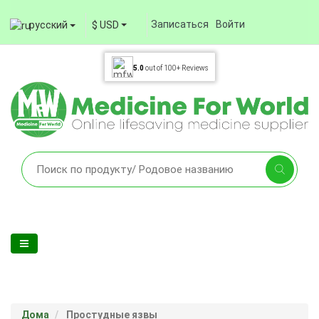
Записаться
Войти
русский
$ USD
5.0
out of
100+
Reviews
Дома
Простудные язвы