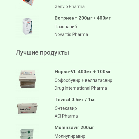
Genvio Pharma
Вотриент 200мг / 400мг
Пазопаниб
Novartis Pharma
Лучшие продукты
Hopso-VL 400мг + 100мг
Софосбувир + велпатасвир
Drug International Pharma
Teviral 0.5мг / 1мг
Энтекавир
ACI Pharma
Molenzavir 200мг
Молнупиравир