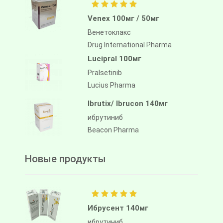
Venex 100мг / 50мг
Венетоклакс
Drug International Pharma
Lucipral 100мг
Pralsetinib
Lucius Pharma
Ibrutix/ Ibrucon 140мг
ибрутиниб
Beacon Pharma
Новые продукты
Ибрусент 140мг
ибрутиниб