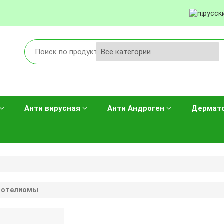
русск
Анти вирусная
Анти Андроген
Дермат
езотелиомы