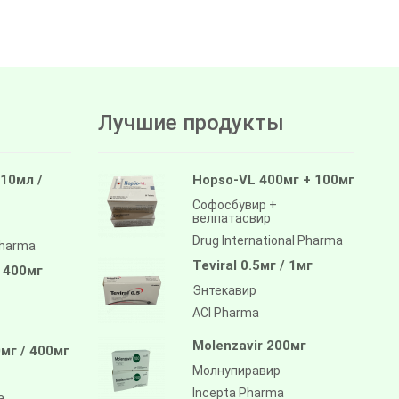
Лучшие продукты
 10мл /
Hopso-VL 400мг + 100мг
Софосбувир +
велпатасвир
Drug International Pharma
pharma
Teviral 0.5мг / 1мг
/ 400мг
Энтекавир
ACI Pharma
Molenzavir 200мг
мг / 400мг
Молнупиравир
Incepta Pharma
a