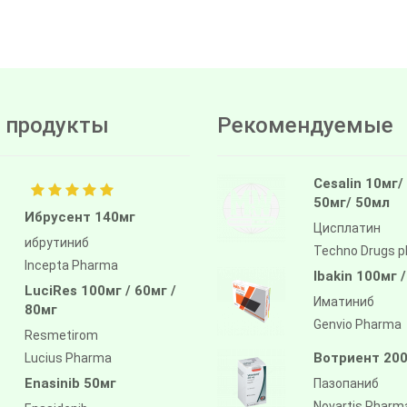
 продукты
Рекомендуемые
Cesalin 10мг/
50мг/ 50мл
Ибрусент 140мг
Цисплатин
ибрутиниб
Techno Drugs 
Incepta Pharma
Ibakin 100мг 
LuciRes 100мг / 60мг /
Иматиниб
80мг
Genvio Pharma
Resmetirom
Вотриент 200
Lucius Pharma
Enasinib 50мг
Пазопаниб
Novartis Pharm