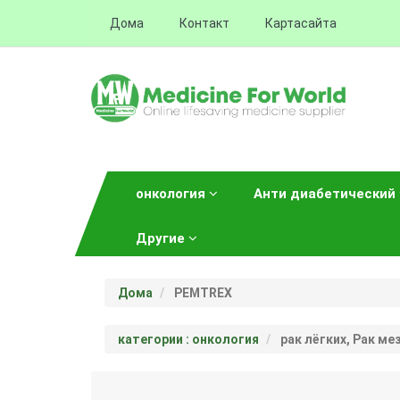
Дома
Контакт
Картасайта
онкология
Анти диабетический
Другие
Дома
PEMTREX
категории : онкология
рак лёгких, Рак м