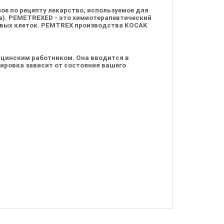
мое по рецепту лекарство, используемое для
а).
PEMETREXED
- это химиотерапевтический
овых клеток.
PEMTREX
производства
KOCAK
ицинским работником. Она вводится в
озировка зависит от состояния вашего