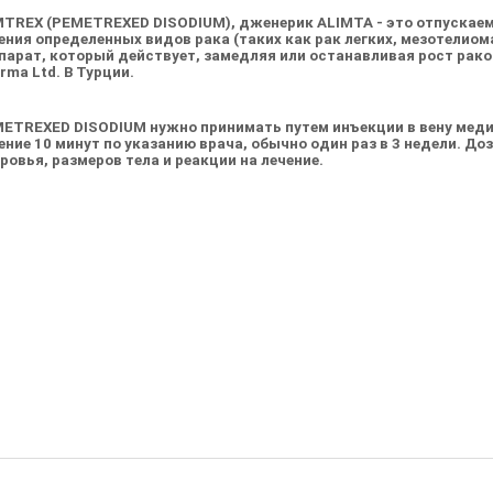
MTREX
(
PEMETREXED DISODIUM
), дженерик
ALIMTA
- это отпускае
ения определенных видов рака (таких как рак легких, мезотелиом
парат, который действует, замедляя или останавливая рост рак
rma Ltd.
В Турции.
ETREXED DISODIUM
нужно принимать путем инъекции в вену мед
ение 10 минут по указанию врача, обычно один раз в 3 недели. Д
ровья, размеров тела и реакции на лечение.