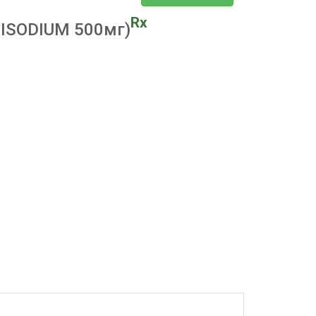
Rx
ISODIUM 500мг)